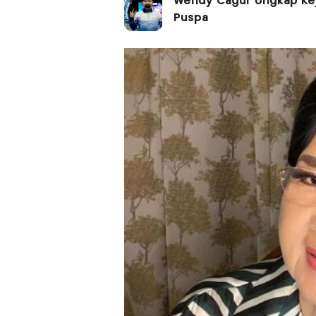
Wendy Cagur Ungkap Keja
Puspa