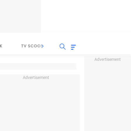
K
TV SCOOP
LIRIK
K-POP
IND
Advertisement
Advertisement