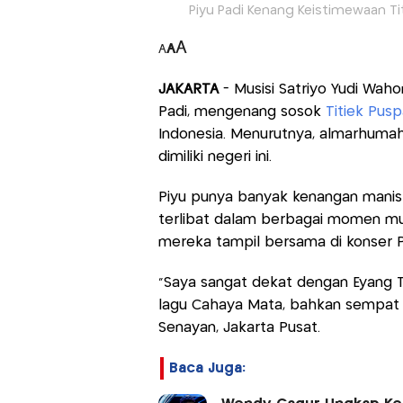
Piyu Padi Kenang Keistimewaan Tit
A
A
A
JAKARTA
- Musisi Satriyo Yudi Waho
Padi, mengenang sosok
Titiek Pusp
Indonesia. Menurutnya, almarhumah 
dimiliki negeri ini.
Piyu punya banyak kenangan manis
terlibat dalam berbagai momen mus
mereka tampil bersama di konser
"Saya sangat dekat dengan Eyang T
lagu Cahaya Mata, bahkan sempat la
Senayan, Jakarta Pusat.
Baca Juga: