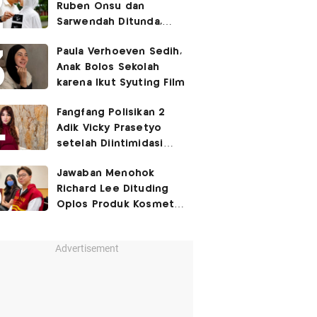
Ruben Onsu dan
Sarwendah Ditunda,
Irish Bella Hamil Anak
Paula Verhoeven Sedih,
Ketiga
Anak Bolos Sekolah
karena Ikut Syuting Film
Fangfang Polisikan 2
Adik Vicky Prasetyo
setelah Diintimidasi
Lewat Medsos
Jawaban Menohok
Richard Lee Dituding
Oplos Produk Kosmetik
hingga Punya Ani-Ani
Advertisement