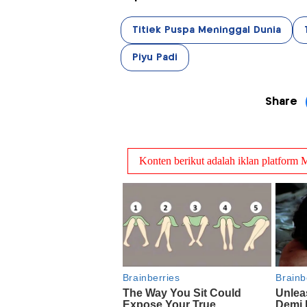
Titiek Puspa Meninggal Dunia
Piyu Padi
Share