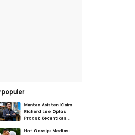
rpopuler
Mantan Asisten Klaim
Richard Lee Oplos
Produk Kecantikan
hingga Transfer Uang
Hot Gossip: Mediasi
ke Ani-Ani