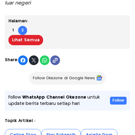
luar negeri
Halaman:
1
2
Lihat Semua
Share
Follow Okezone di Google News
Follow
WhatsApp Channel Okezone
untuk
Follow
update berita terbaru setiap hari
Topik Artikel :
Celine Dion
Elvy Sukaesih
Anjelia Dom