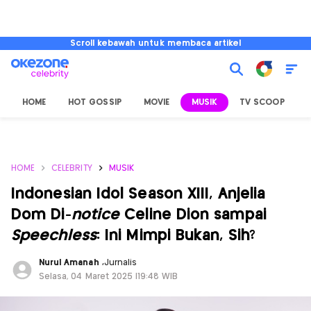
Scroll kebawah untuk membaca artikel
HOME
HOT GOSSIP
MOVIE
MUSIK
TV SCOOP
L
HOME
CELEBRITY
MUSIK
Indonesian Idol Season XIII, Anjelia
Dom Di-
notice
Celine Dion sampai
Speechless
: Ini Mimpi Bukan, Sih?
Nurul Amanah
,
Jurnalis
Selasa, 04 Maret 2025 |19:48 WIB