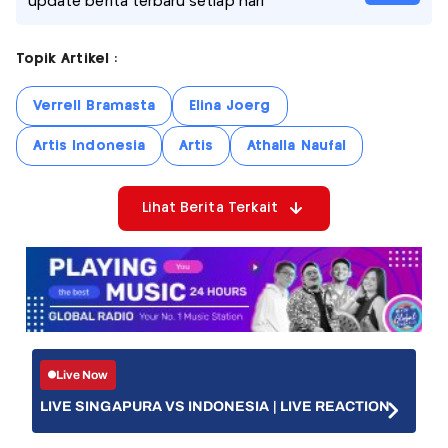
update berita terbaru setiap hari
Topik Artikel :
Verrell Bramasta
Elina Joerg
Artis Indonesia
Artis
Athalla Naufal
Lihat Berita Terkait
Live Now
LIVE SINGAPURA VS INDONESIA | LIVE REACTION