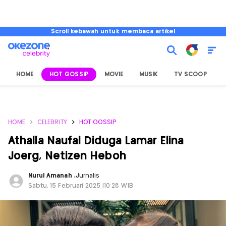
Scroll kebawah untuk membaca artikel
HOME
HOT GOSSIP
MOVIE
MUSIK
TV SCOOP
L
HOME
CELEBRITY
HOT GOSSIP
Athalla Naufal Diduga Lamar Elina
Joerg, Netizen Heboh
Nurul Amanah
,
Jurnalis
Sabtu, 15 Februari 2025 |10:28 WIB