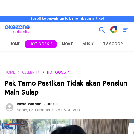
Scroll kebawah untuk membaca artikel
HOME
HOT GOSSIP
MOVIE
MUSIK
TV SCOOP
L
HOME
CELEBRITY
HOT GOSSIP
Pak Tarno Pastikan Tidak akan Pensiun
Main Sulap
Ravie Wardani
,
Jurnalis
Senin, 03 Februari 2025 |18:30 WIB