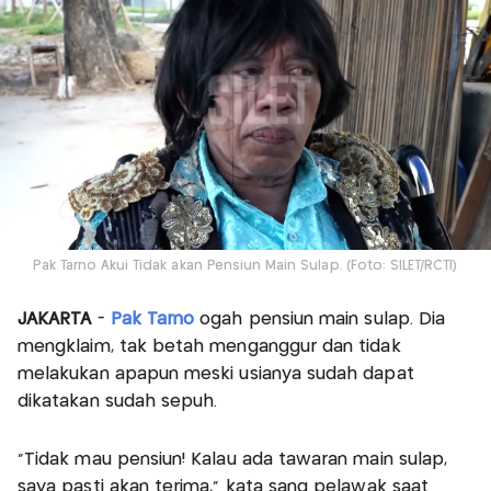
Pak Tarno Akui Tidak akan Pensiun Main Sulap. (Foto: SILET/RCTI)
JAKARTA
-
Pak Tarno
ogah pensiun main sulap. Dia
mengklaim, tak betah menganggur dan tidak
melakukan apapun meski usianya sudah dapat
dikatakan sudah sepuh.
"Tidak mau pensiun! Kalau ada tawaran main sulap,
saya pasti akan terima," kata sang pelawak saat