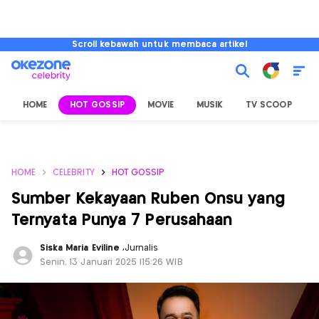
Scroll kebawah untuk membaca artikel
HOME
HOT GOSSIP
MOVIE
MUSIK
TV SCOOP
L
HOME
CELEBRITY
HOT GOSSIP
Sumber Kekayaan Ruben Onsu yang
Ternyata Punya 7 Perusahaan
Siska Maria Eviline
,
Jurnalis
Senin, 13 Januari 2025 |15:26 WIB