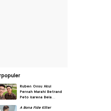
rpopuler
Ruben Onsu Akui
Pernah Marahi Betrand
Peto karena Bela
Dirinya di Media Sosial
A Bona Fide Killer