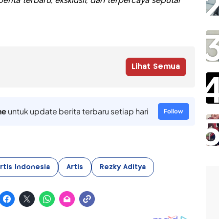
rita terbaru, eksklusif, dan terpercaya seputar
Lihat Semua
ne
untuk update berita terbaru setiap hari
Follow
rtis Indonesia
Artis
Rezky Aditya