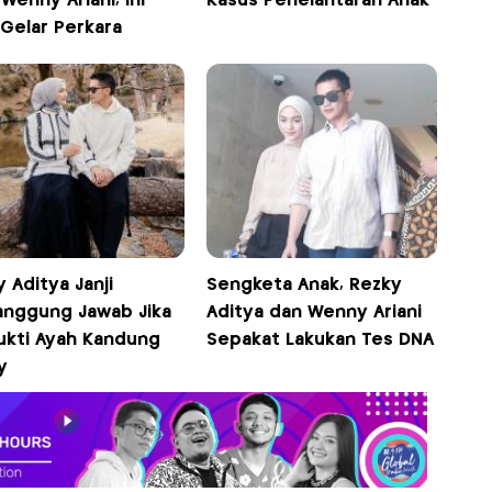
Wenny Ariani, Ini
Kasus Penelantaran Anak
 Gelar Perkara
 Aditya Janji
Sengketa Anak, Rezky
anggung Jawab Jika
Aditya dan Wenny Ariani
ukti Ayah Kandung
Sepakat Lakukan Tes DNA
y