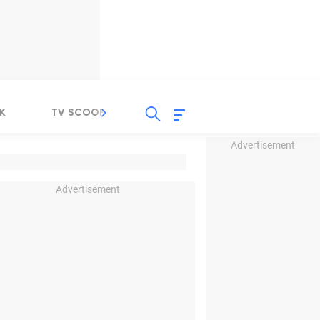
K
TV SCOOP
LIRIK
K-POP
IND
Advertisement
Advertisement