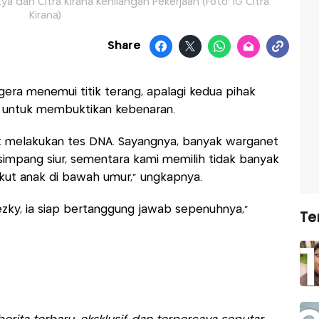
a dan Citra Kirana Kehilangan Pekerjaan (Foto: IG Citra
Kirana)
Share
gera menemui titik terang, apalagi kedua pihak
 untuk membuktikan kebenaran.
uk melakukan tes DNA. Sayangnya, banyak warganet
simpang siur, sementara kami memilih tidak banyak
gkut anak di bawah umur,” ungkapnya.
ezky, ia siap bertanggung jawab sepenuhnya,”
Te