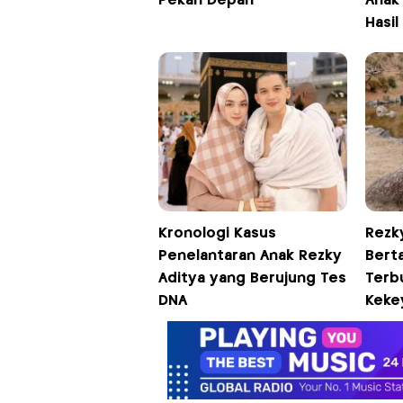
Pekan Depan
Anak 
Hasil
Kronologi Kasus
Rezky
Penelantaran Anak Rezky
Bert
Aditya yang Berujung Tes
Terb
DNA
Keke