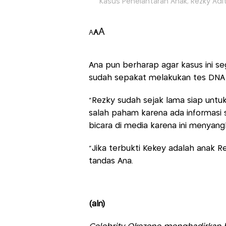
Kasus Penelantaran Anak, Rezky Adity
A
A
A
Ana pun berharap agar kasus ini se
sudah sepakat melakukan tes DNA
“Rezky sudah sejak lama siap unt
salah paham karena ada informasi 
bicara di media karena ini menyan
“Jika terbukti Kekey adalah anak R
tandas Ana.
(aln)