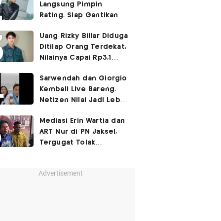
Langsung Pimpin
Rating, Siap Gantikan
Agent Kim Reactivated
Uang Rizky Billar Diduga
Ditilap Orang Terdekat,
Nilainya Capai Rp3,1
Miliar
Sarwendah dan Giorgio
Kembali Live Bareng,
Netizen Nilai Jadi Lebih
Canggung
Mediasi Erin Wartia dan
ART Nur di PN Jaksel,
Tergugat Tolak
Gugatan Rp1 Miliar
Advertisement