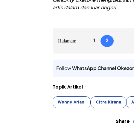
Celebrity Okezone menghadirkan be
artis dalam dan luar negeri
Halaman:
1
2
Follow
WhatsApp Channel Okezo
Topik Artikel :
Wenny Ariani
Citra Kirana
A
Share