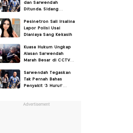
dan Sarwendah
Ditunda, Sidang
Berlanjut Minggu Depan
Pesinetron Sali Irsalina
Lapor Polisi Usai
Dianiaya Sang Kekasih
Kuasa Hukum Ungkap
Alasan Sarwendah
Marah Besar di CCTV
yang Viral, Buntut
Sarwendah Tegaskan
Kecewa Mendalam
Tak Pernah Bahas
Penyakit '3 Huruf'
Ruben Onsu
Advertisement