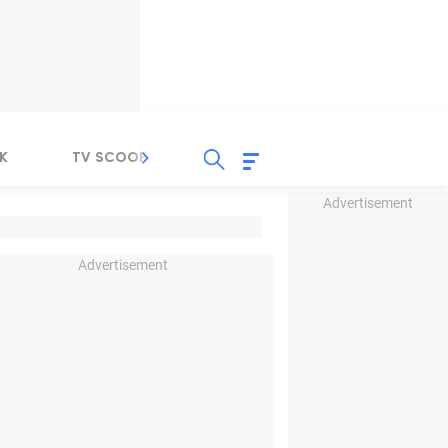
K
TV SCOOP
LIRIK
K-POP
IND
Advertisement
Advertisement