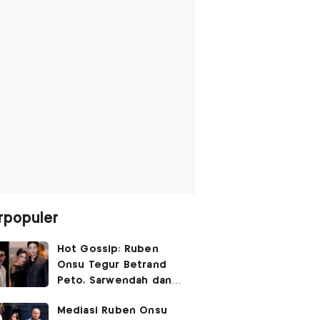
rpopuler
Hot Gossip: Ruben
Onsu Tegur Betrand
Peto, Sarwendah dan
Gio Tak Lagi Umbar
Mediasi Ruben Onsu
Kemesraan