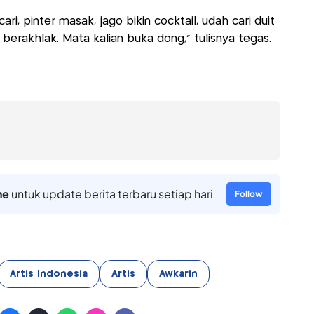
i, pinter masak, jago bikin cocktail, udah cari duit
n berakhlak. Mata kalian buka dong," tulisnya tegas.
ne
untuk update berita terbaru setiap hari
Follow
Artis Indonesia
Artis
Awkarin