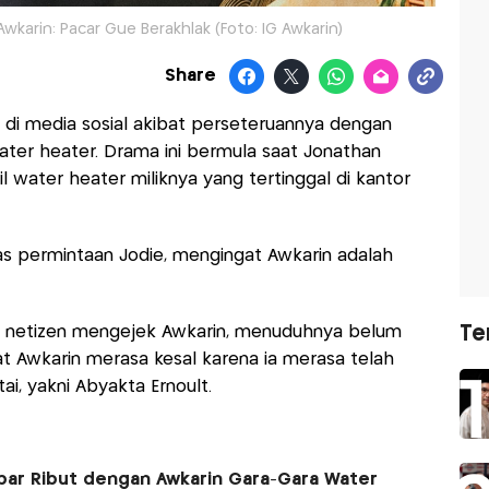
Awkarin: Pacar Gue Berakhlak (Foto: IG Awkarin)
Share
 di media sosial akibat perseteruannya dengan
water heater. Drama ini bermula saat Jonathan
l water heater miliknya yang tertinggal di kantor
tas permintaan Jodie, mengingat Awkarin adalah
Te
ah netizen mengejek Awkarin, menuduhnya belum
t Awkarin merasa kesal karena ia merasa telah
i, yakni Abyakta Ernoult.
 Kabar Ribut dengan Awkarin Gara-Gara Water