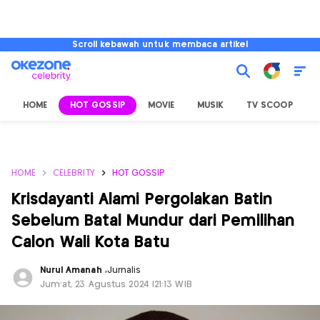
Scroll kebawah untuk membaca artikel
HOME
HOT GOSSIP
MOVIE
MUSIK
TV SCOOP
L
HOME
CELEBRITY
HOT GOSSIP
Krisdayanti Alami Pergolakan Batin
Sebelum Batal Mundur dari Pemilihan
Calon Wali Kota Batu
Nurul Amanah
,
Jurnalis
Jum'at, 23 Agustus 2024 |21:13 WIB