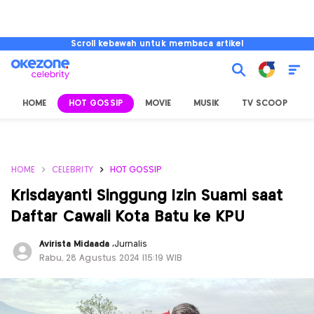
Scroll kebawah untuk membaca artikel
HOME
HOT GOSSIP
MOVIE
MUSIK
TV SCOOP
L
HOME
CELEBRITY
HOT GOSSIP
Krisdayanti Singgung Izin Suami saat
Daftar Cawali Kota Batu ke KPU
Avirista Midaada
,
Jurnalis
Rabu, 28 Agustus 2024 |15:19 WIB