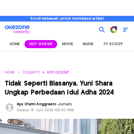
Scroll kebawah untuk membaca artikel
HOME
HOT GOSSIP
MOVIE
MUSIK
TV SCOOP
L
HOME
CELEBRITY
HOT GOSSIP
Tidak Seperti Biasanya, Yuni Shara
Ungkap Perbedaan Idul Adha 2024
Ayu Utami Anggraeni
,
Jurnalis
Selasa, 18 Juni 2024 |08:43 WIB