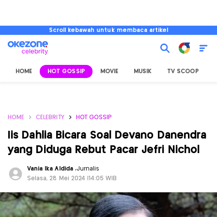
Scroll kebawah untuk membaca artikel
HOME
HOT GOSSIP
MOVIE
MUSIK
TV SCOOP
L
HOME
CELEBRITY
HOT GOSSIP
Iis Dahlia Bicara Soal Devano Danendra
yang Diduga Rebut Pacar Jefri Nichol
Vania Ika Aldida
,
Jurnalis
Selasa, 28 Mei 2024 |14:05 WIB