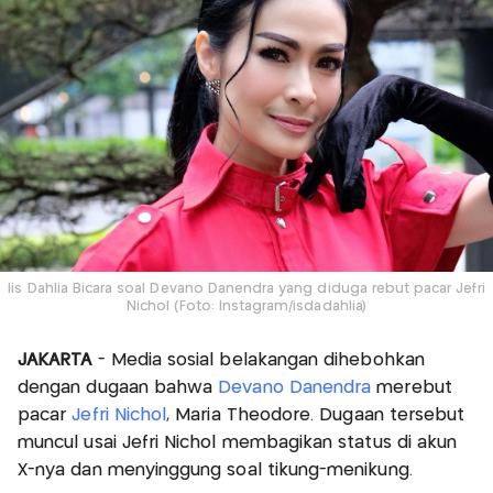
Iis Dahlia Bicara soal Devano Danendra yang diduga rebut pacar Jefri
Nichol (Foto: Instagram/isdadahlia)
JAKARTA
- Media sosial belakangan dihebohkan
dengan dugaan bahwa
Devano Danendra
merebut
pacar
Jefri Nichol
, Maria Theodore. Dugaan tersebut
muncul usai Jefri Nichol membagikan status di akun
X-nya dan menyinggung soal tikung-menikung.