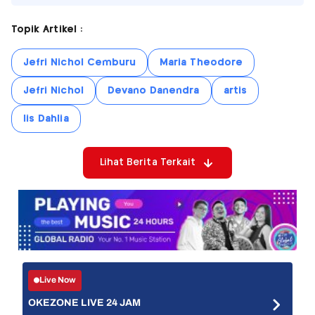
Topik Artikel :
Jefri Nichol Cemburu
Maria Theodore
Jefri Nichol
Devano Danendra
artis
Iis Dahlia
Lihat Berita Terkait
Live Now
OKEZONE LIVE 24 JAM