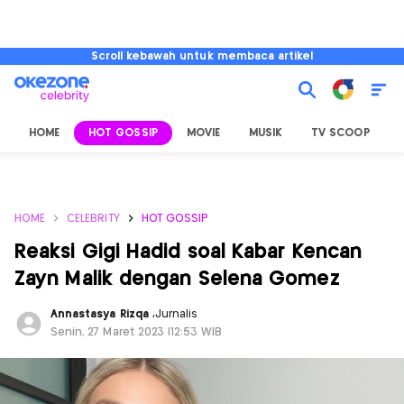
Scroll kebawah untuk membaca artikel
HOME
HOT GOSSIP
MOVIE
MUSIK
TV SCOOP
L
HOME
CELEBRITY
HOT GOSSIP
Reaksi Gigi Hadid soal Kabar Kencan
Zayn Malik dengan Selena Gomez
Annastasya Rizqa
,
Jurnalis
Senin, 27 Maret 2023 |12:53 WIB