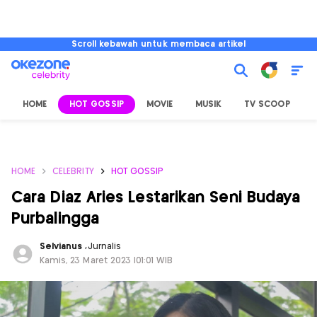
Scroll kebawah untuk membaca artikel
HOME
HOT GOSSIP
MOVIE
MUSIK
TV SCOOP
L
HOME
CELEBRITY
HOT GOSSIP
Cara Diaz Aries Lestarikan Seni Budaya
Purbalingga
Selvianus
,
Jurnalis
Kamis, 23 Maret 2023 |01:01 WIB