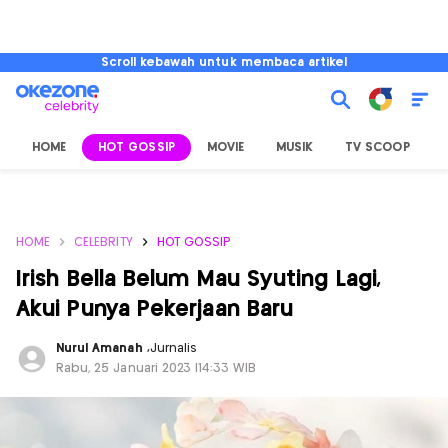
Scroll kebawah untuk membaca artikel
HOME
HOT GOSSIP
MOVIE
MUSIK
TV SCOOP
L
HOME
CELEBRITY
HOT GOSSIP
Irish Bella Belum Mau Syuting Lagi,
Akui Punya Pekerjaan Baru
Nurul Amanah
,
Jurnalis
Rabu, 25 Januari 2023 |14:33 WIB