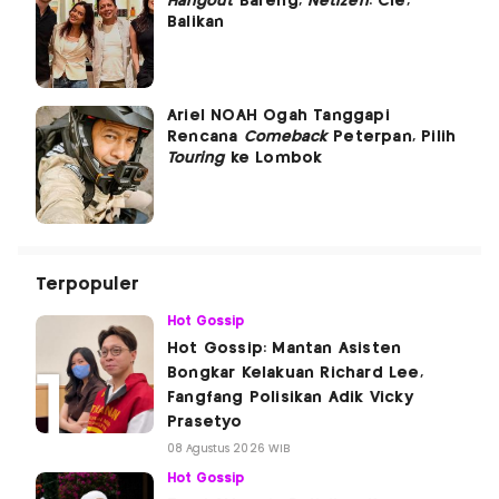
Hangout
Bareng,
Netizen
: Cie,
Balikan
Ariel NOAH Ogah Tanggapi
Rencana
Comeback
Peterpan, Pilih
Touring
ke Lombok
Terpopuler
Hot Gossip
Hot Gossip: Mantan Asisten
Bongkar Kelakuan Richard Lee,
Fangfang Polisikan Adik Vicky
Prasetyo
08 Agustus 2026 WIB
Hot Gossip