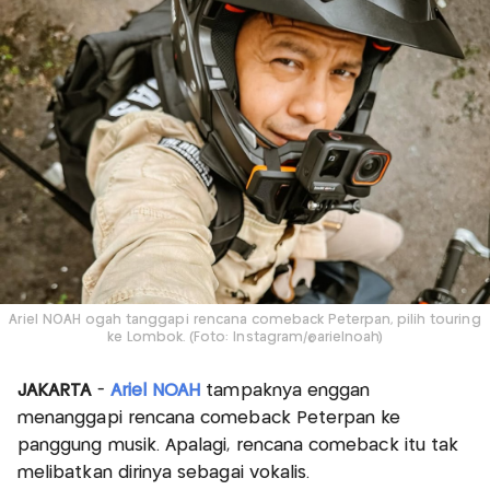
Ariel NOAH ogah tanggapi rencana comeback Peterpan, pilih touring
ke Lombok. (Foto: Instagram/@arielnoah)
JAKARTA
-
Ariel NOAH
tampaknya enggan
menanggapi rencana comeback Peterpan ke
panggung musik. Apalagi, rencana comeback itu tak
melibatkan dirinya sebagai vokalis.