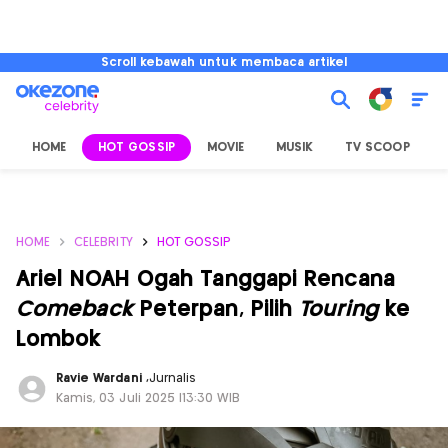
Scroll kebawah untuk membaca artikel
HOME
HOT GOSSIP
MOVIE
MUSIK
TV SCOOP
L
HOME
CELEBRITY
HOT GOSSIP
Ariel NOAH Ogah Tanggapi Rencana
Comeback
Peterpan, Pilih
Touring
ke
Lombok
Ravie Wardani
,
Jurnalis
Kamis, 03 Juli 2025 |13:30 WIB