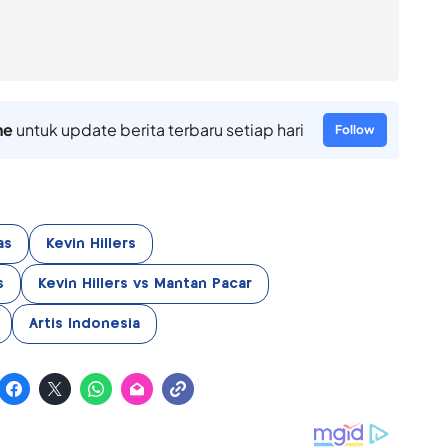
ne
untuk update berita terbaru setiap hari
Follow
as
Kevin Hillers
s
Kevin Hillers vs Mantan Pacar
Artis Indonesia