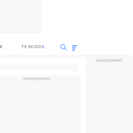
K
TV SCOOP
LIRIK
K-POP
IND
Advertisement
Advertisement