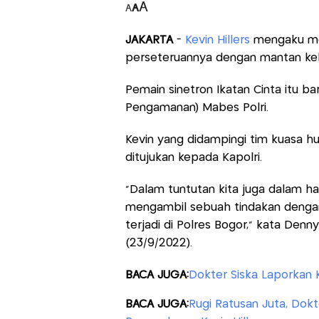
A
A
A
JAKARTA
-
Kevin Hillers
mengaku men
perseteruannya dengan mantan kekas
Pemain sinetron Ikatan Cinta itu b
Pengamanan) Mabes Polri.
Kevin yang didampingi tim kuasa 
ditujukan kepada Kapolri.
"Dalam tuntutan kita juga dalam h
mengambil sebuah tindakan dengan
terjadi di Polres Bogor," kata Denn
(23/9/2022).
BACA JUGA:
Dokter Siska Laporkan K
BACA JUGA:
Rugi Ratusan Juta, Dok