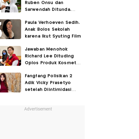
Ruben Onsu dan
Sarwendah Ditunda,
Irish Bella Hamil Anak
Paula Verhoeven Sedih,
Ketiga
Anak Bolos Sekolah
karena Ikut Syuting Film
Jawaban Menohok
Richard Lee Dituding
Oplos Produk Kosmetik
hingga Punya Ani-Ani
Fangfang Polisikan 2
Adik Vicky Prasetyo
setelah Diintimidasi
Lewat Medsos
Advertisement