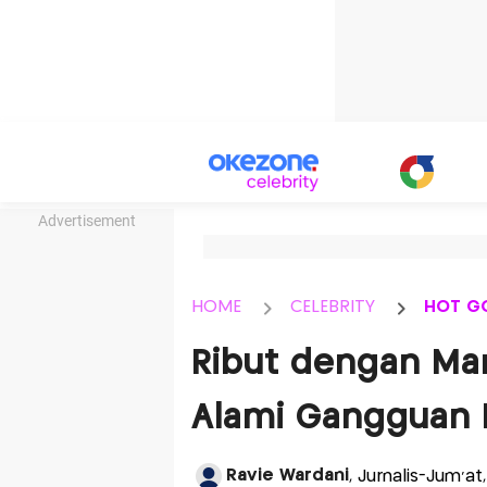
Advertisement
HOME
CELEBRITY
HOT G
Ribut dengan Mant
Alami Gangguan P
Ravie Wardani
, Jurnalis-Jum'a