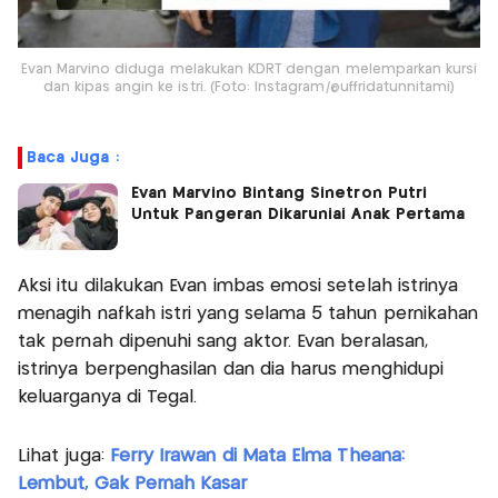
Evan Marvino diduga melakukan KDRT dengan melemparkan kursi
dan kipas angin ke istri. (Foto: Instagram/@uffridatunnitami)
Baca Juga :
Evan Marvino Bintang Sinetron Putri
Untuk Pangeran Dikaruniai Anak Pertama
Aksi itu dilakukan Evan imbas emosi setelah istrinya
menagih nafkah istri yang selama 5 tahun pernikahan
tak pernah dipenuhi sang aktor. Evan beralasan,
istrinya berpenghasilan dan dia harus menghidupi
keluarganya di Tegal.
Lihat juga:
Ferry Irawan di Mata Elma Theana:
Lembut, Gak Pernah Kasar