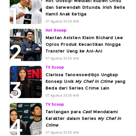
Hot Gossip: Mediasi Ruben Onsu
dan Sarwendah Ditunda, Irish Bella
Hamil Anak Ketiga
07 Agustus 2026 WIB
Hot Gossip
Mantan Asisten Klaim Richard Lee
Oplos Produk Kecantikan hingga
Transfer Uang ke Ani-Ani
07 Agustus 2026 WIB
TV Scoop
Clarissa Tanoesoedibjo Ungkap
Konsep Unik
My Chef in Crime
yang
Beda dari Series Crime Lain
07 Agustus 2026 WIB
TV Scoop
Tantangan para
Cast
Mendalami
Karakter dalam Series
My Chef in
Crime
07 Agustus 2026 WIB