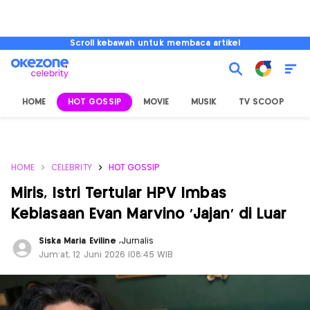
Scroll kebawah untuk membaca artikel
HOME
HOT GOSSIP
MOVIE
MUSIK
TV SCOOP
L
HOME
CELEBRITY
HOT GOSSIP
Miris, Istri Tertular HPV Imbas
Kebiasaan Evan Marvino ‘Jajan’ di Luar
Siska Maria Eviline
,
Jurnalis
Jum'at, 12 Juni 2026 |08:45 WIB