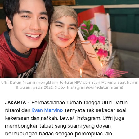
Uffri Datun Nitami mengklaim tertular HPV dari Evan Marvino saat hamil
9 bulan, pada 2022. (Foto: Instagram/@uffridatunnitami)
JAKARTA
- Permasalahan rumah tangga Uffri Datun
Nitami dan
Evan Marvino
ternyata tak sekadar soal
kekerasan dan nafkah. Lewat Instagram, Uffri juga
membongkar tabiat sang suami yang doyan
berhubungan badan dengan perempuan lain.