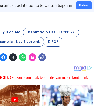
ne
untuk update berita terbaru setiap hari
Follow
 Syuting MV
Debut Solo Lisa BLACKPINK
ampilan Lisa Blackpink
K-POP