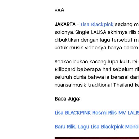
A
A
A
JAKARTA
-
Lisa Blackpink
sedang me
solonya. Single LALISA akhirnya ril
dibuktikan dengan lagu tersebut m
untuk musik videonya hanya dalam 
Seakan bukan kacang lupa kulit, D
Billboard beberapa hari sebelum r
seluruh dunia bahwa ia berasal dari
nuansa musik traditional Thailand k
Baca Juga:
Lisa BLACKPINK Resmi Rilis MV LALI
Baru Rilis, Lagu Lisa Blackpink Men