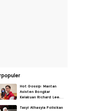
rpopuler
Hot Gossip: Mantan
Asisten Bongkar
Kelakuan Richard Lee,
Fangfang Polisikan Adik
Tasyi Athasyia Polisikan
Vicky Prasetyo