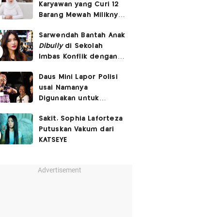
Karyawan yang Curi 12
Barang Mewah Miliknya
Senilai Rp570 Juta
Sarwendah Bantah Anak
Dibully
di Sekolah
Imbas Konflik dengan
Ruben Onsu
Daus Mini Lapor Polisi
usai Namanya
Digunakan untuk
Menyebarkan Konten
Sakit, Sophia Laforteza
SARA
Putuskan Vakum dari
KATSEYE
Advertisement