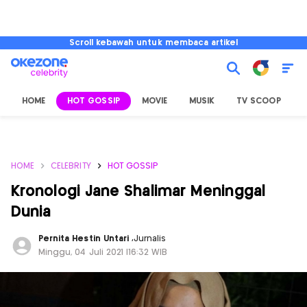
Scroll kebawah untuk membaca artikel
HOME
HOT GOSSIP
MOVIE
MUSIK
TV SCOOP
L
HOME
CELEBRITY
HOT GOSSIP
Kronologi Jane Shalimar Meninggal
Dunia
Pernita Hestin Untari
,
Jurnalis
Minggu, 04 Juli 2021 |16:32 WIB