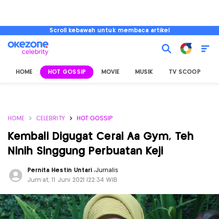
Scroll kebawah untuk membaca artikel
HOME
HOT GOSSIP
MOVIE
MUSIK
TV SCOOP
L
HOME
CELEBRITY
HOT GOSSIP
Kembali Digugat Cerai Aa Gym, Teh
Ninih Singgung Perbuatan Keji
Pernita Hestin Untari
,
Jurnalis
Jum'at, 11 Juni 2021 |22:34 WIB