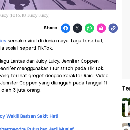
uicy (Foto: IG Juicy Luicy)
Share
uicy
semakin viral di dunia maya. Lagu tersebut,
 sosial, seperti TikTok.
agu Lantas dari Juicy Luicy. Jennifer Coppen,
Jennifer menggunakan fitur stitch pada Tik Tok,
ng terlihat greget dengan karakter Raini. Video
 Jennifer Coppen yang diunggah pada tanggal 11
Te
 oleh 3 juta orang.
y Wakili Barisan Sakit Hati
Dharmendra Putuskan Jadi Mualaf