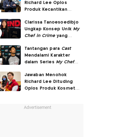
Richard Lee Oplos
Produk Kecantikan
hingga Transfer Uang
Clarissa Tanoesoedibjo
ke Ani-Ani
Ungkap Konsep Unik
My
Chef in Crime
yang
Beda dari Series Crime
Tantangan para
Cast
Lain
Mendalami Karakter
dalam Series
My Chef in
Crime
Jawaban Menohok
Richard Lee Dituding
Oplos Produk Kosmetik
hingga Punya Ani-Ani
Advertisement