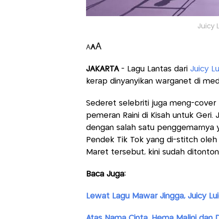
Juicy L
A
A
A
JAKARTA
- Lagu Lantas dari
Juicy L
kerap dinyanyikan warganet di media
Sederet selebriti juga meng-cover l
pemeran Raini di Kisah untuk Geri. 
dengan salah satu penggemarnya ya
Pendek Tik Tok yang di-stitch oleh
Maret tersebut, kini sudah ditonton
Baca Juga:
Lewat Lagu Mawar Jingga, Juicy Luic
Atas Nama Cinta, Hema Malini dan 