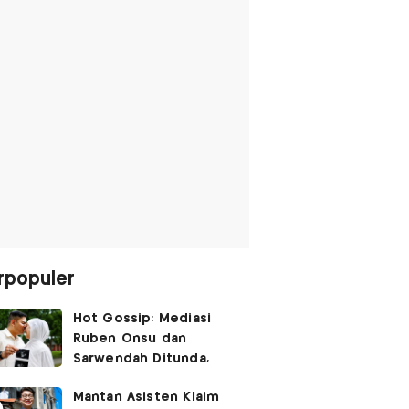
rpopuler
Hot Gossip: Mediasi
Ruben Onsu dan
Sarwendah Ditunda,
Irish Bella Hamil Anak
Mantan Asisten Klaim
Ketiga