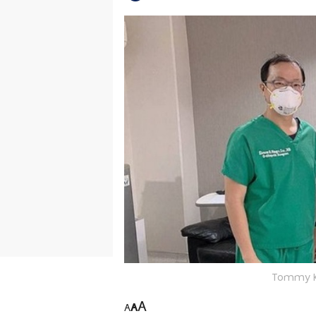
Tommy Ku
A
A
A