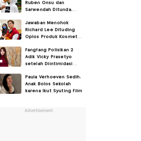
Ruben Onsu dan
Sarwendah Ditunda,
Irish Bella Hamil Anak
Jawaban Menohok
Ketiga
Richard Lee Dituding
Oplos Produk Kosmetik
hingga Punya Ani-Ani
Fangfang Polisikan 2
Adik Vicky Prasetyo
setelah Diintimidasi
Lewat Medsos
Paula Verhoeven Sedih,
Anak Bolos Sekolah
karena Ikut Syuting Film
Advertisement