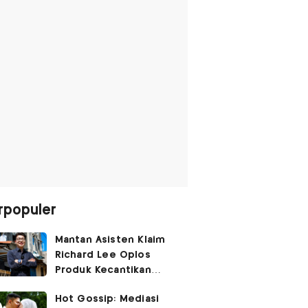
rpopuler
Mantan Asisten Klaim
Richard Lee Oplos
Produk Kecantikan
hingga Transfer Uang
Hot Gossip: Mediasi
ke Ani-Ani