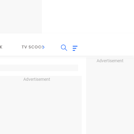
K
TV SCOOP
LIRIK
K-POP
IND
Advertisement
Advertisement