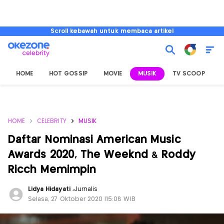
Scroll kebawah untuk membaca artikel
HOME
HOT GOSSIP
MOVIE
MUSIK
TV SCOOP
L
HOME
CELEBRITY
MUSIK
Daftar Nominasi American Music
Awards 2020, The Weeknd & Roddy
Ricch Memimpin
Lidya Hidayati
,
Jurnalis
Selasa, 27 Oktober 2020 |15:08 WIB