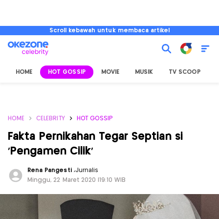
Scroll kebawah untuk membaca artikel
HOME
HOT GOSSIP
MOVIE
MUSIK
TV SCOOP
L
HOME
CELEBRITY
HOT GOSSIP
Fakta Pernikahan Tegar Septian si
'Pengamen Cilik'
Rena Pangesti
,
Jurnalis
Minggu, 22 Maret 2020 |19:10 WIB