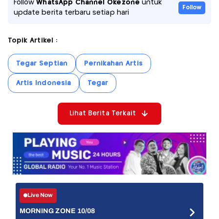
Follow
WhatsApp Channel Okezone
untuk
Follow
update berita terbaru setiap hari
Topik Artikel :
Tegar Septian
Pernikahan Artis
Artis Indonesia
Tegar
Lihat Berita Terkait
Live Now
MORNING ZONE 10/08