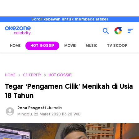
Scroll kebawah untuk membaca artikel
HOME
HOT GOSSIP
MOVIE
MUSIK
TV SCOOP
L
HOME
CELEBRITY
HOT GOSSIP
Tegar 'Pengamen Cilik' Menikah di Usia
18 Tahun
Rena Pangesti
,
Jurnalis
Minggu, 22 Maret 2020 |13:20 WIB