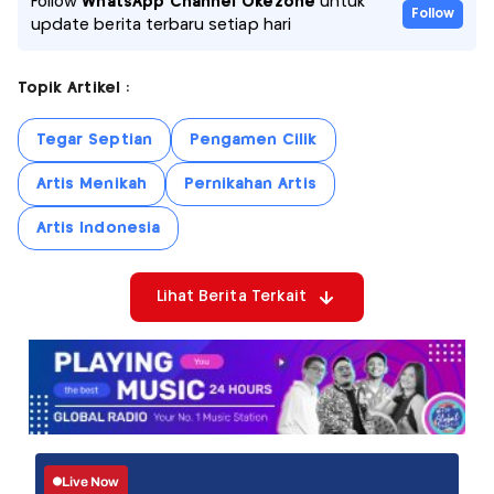
Follow
WhatsApp Channel Okezone
untuk
Follow
update berita terbaru setiap hari
Topik Artikel :
Tegar Septian
Pengamen Cilik
Artis Menikah
Pernikahan Artis
Artis Indonesia
Lihat Berita Terkait
Live Now