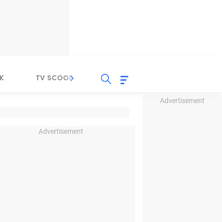
K
TV SCOOP
LIRIK
K-POP
IND
Advertisement
Advertisement