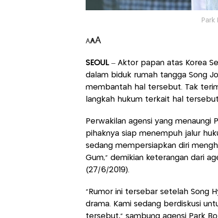
Park
A
A
A
SEOUL
– Aktor papan atas Korea Sel
dalam biduk rumah tangga Song Joo
membantah hal tersebut. Tak teri
langkah hukum terkait hal tersebut
Perwakilan agensi yang menaungi 
pihaknya siap menempuh jalur huk
sedang mempersiapkan diri menghad
Gum,” demikian keterangan dari age
(27/6/2019).
“Rumor ini tersebar setelah Song
drama. Kami sedang berdiskusi unt
tersebut,” sambung agensi Park B