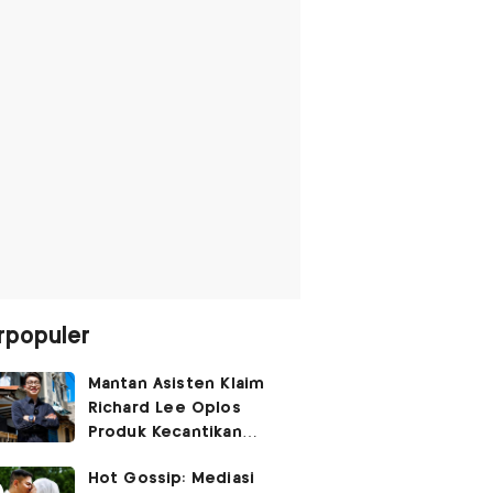
rpopuler
Mantan Asisten Klaim
Richard Lee Oplos
Produk Kecantikan
hingga Transfer Uang
Hot Gossip: Mediasi
ke Ani-Ani