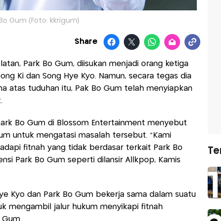
 Bo Gum (Foto: kkrigum)
Share
atan, Park Bo Gum, diisukan menjadi orang ketiga
ng Ki dan Song Hye Kyo. Namun, secara tegas dia
ma atas tuduhan itu, Pak Bo Gum telah menyiapkan
.
Park Bo Gum di Blossom Entertainment menyebut
um untuk mengatasi masalah tersebut. “Kami
api fitnah yang tidak berdasar terkait Park Bo
Te
nsi Park Bo Gum seperti dilansir Allkpop, Kamis
 Hye Kyo dan Park Bo Gum bekerja sama dalam suatu
uk mengambil jalur hukum menyikapi fitnah
o Gum.