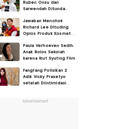
Ruben Onsu dan
Sarwendah Ditunda,
Irish Bella Hamil Anak
Jawaban Menohok
Ketiga
Richard Lee Dituding
Oplos Produk Kosmetik
hingga Punya Ani-Ani
Paula Verhoeven Sedih,
Anak Bolos Sekolah
karena Ikut Syuting Film
Fangfang Polisikan 2
Adik Vicky Prasetyo
setelah Diintimidasi
Lewat Medsos
Advertisement