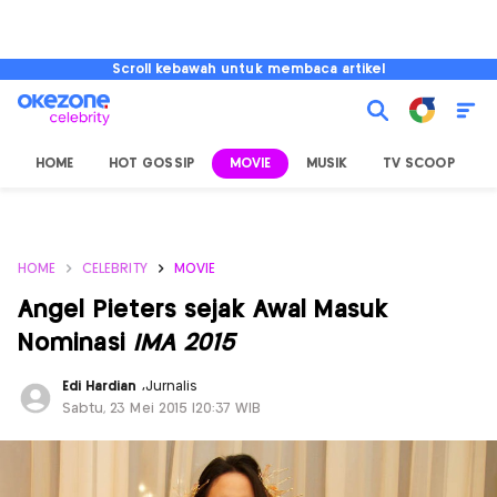
Scroll kebawah untuk membaca artikel
HOME
HOT GOSSIP
MOVIE
MUSIK
TV SCOOP
L
HOME
CELEBRITY
MOVIE
Angel Pieters sejak Awal Masuk
Nominasi
IMA 2015
Edi Hardian
,
Jurnalis
Sabtu, 23 Mei 2015 |20:37 WIB