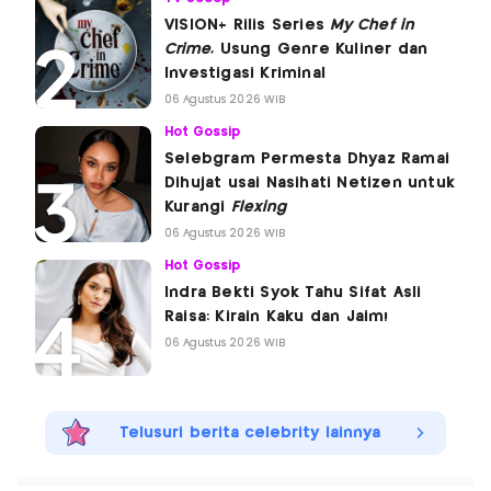
VISION+ Rilis Series
My Chef in
Crime
, Usung Genre Kuliner dan
Investigasi Kriminal
06 Agustus 2026 WIB
Hot Gossip
Selebgram Permesta Dhyaz Ramai
Dihujat usai Nasihati Netizen untuk
Kurangi
Flexing
06 Agustus 2026 WIB
Hot Gossip
Indra Bekti Syok Tahu Sifat Asli
Raisa: Kirain Kaku dan Jaim!
06 Agustus 2026 WIB
Telusuri berita celebrity lainnya