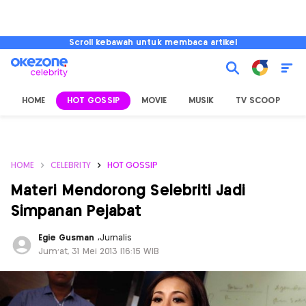
Scroll kebawah untuk membaca artikel
HOME
HOT GOSSIP
MOVIE
MUSIK
TV SCOOP
L
HOME
CELEBRITY
HOT GOSSIP
Materi Mendorong Selebriti Jadi
Simpanan Pejabat
Egie Gusman
,
Jurnalis
Jum'at, 31 Mei 2013 |16:15 WIB