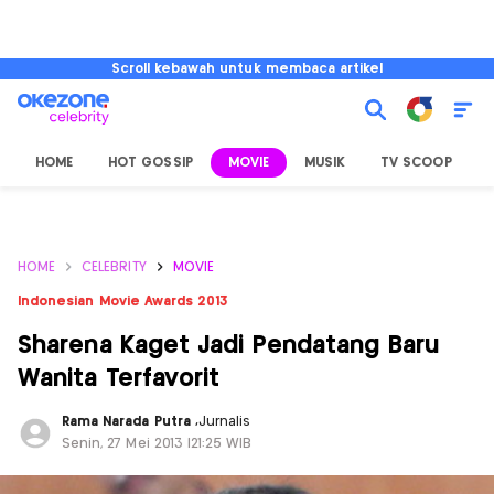
Scroll kebawah untuk membaca artikel
HOME
HOT GOSSIP
MOVIE
MUSIK
TV SCOOP
L
HOME
CELEBRITY
MOVIE
Indonesian Movie Awards 2013
Sharena Kaget Jadi Pendatang Baru
Wanita Terfavorit
Rama Narada Putra
,
Jurnalis
Senin, 27 Mei 2013 |21:25 WIB