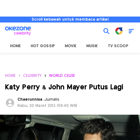
Scroll kebawah untuk membaca artikel
HOME
HOT GOSSIP
MOVIE
MUSIK
TV SCOOP
L
HOME
CELEBRITY
WORLD CELEB
Katy Perry & John Mayer Putus Lagi
Chaerunnisa
,
Jurnalis
Rabu, 20 Maret 2013 |09:45 WIB