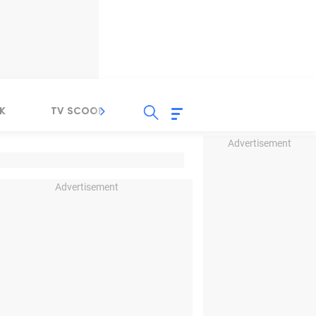
K
TV SCOOP
LIRIK
K-POP
IND
Advertisement
Advertisement