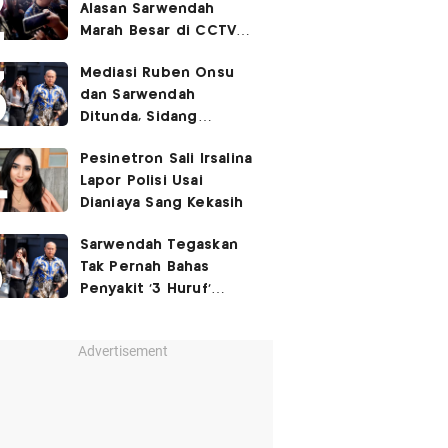
Alasan Sarwendah
Marah Besar di CCTV
yang Viral, Buntut
Mediasi Ruben Onsu
Kecewa Mendalam
dan Sarwendah
Ditunda, Sidang
Berlanjut Minggu Depan
Pesinetron Sali Irsalina
Lapor Polisi Usai
Dianiaya Sang Kekasih
Sarwendah Tegaskan
Tak Pernah Bahas
Penyakit '3 Huruf'
Ruben Onsu
Advertisement