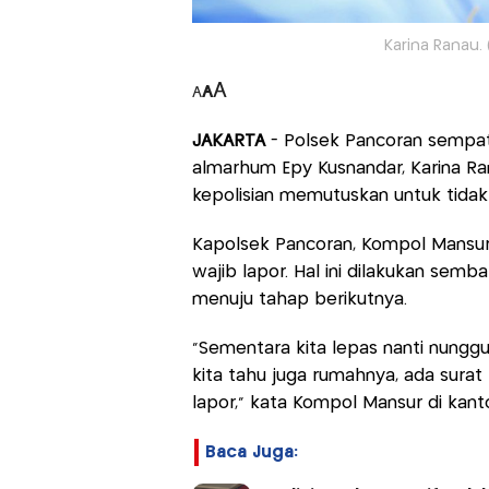
Karina Ranau.
A
A
A
JAKARTA
- Polsek Pancoran sempat
almarhum Epy Kusnandar, Karina Ra
kepolisian memutuskan untuk tida
Kapolsek Pancoran, Kompol Mansur
wajib lapor. Hal ini dilakukan sem
menuju tahap berikutnya.
"Sementara kita lepas nanti nungg
kita tahu juga rumahnya, ada sura
lapor," kata Kompol Mansur di kanto
Baca Juga: