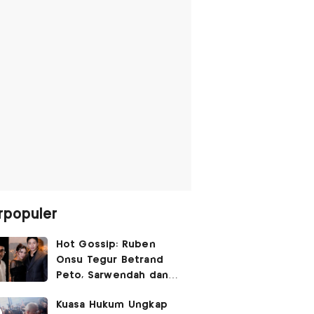
rpopuler
Hot Gossip: Ruben
Onsu Tegur Betrand
Peto, Sarwendah dan
Gio Tak Lagi Umbar
Kuasa Hukum Ungkap
Kemesraan