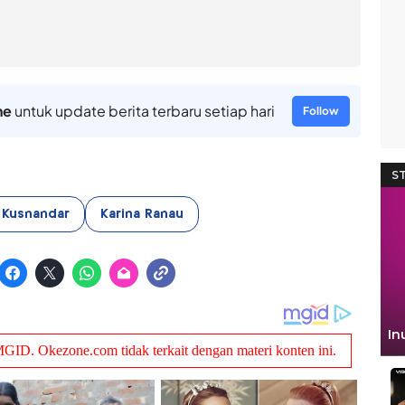
ne
untuk update berita terbaru setiap hari
Follow
y Kusnandar
Karina Ranau