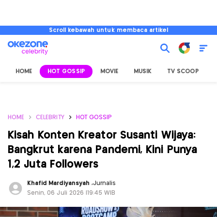
Scroll kebawah untuk membaca artikel
HOME
HOT GOSSIP
MOVIE
MUSIK
TV SCOOP
L
HOME
CELEBRITY
HOT GOSSIP
Kisah Konten Kreator Susanti Wijaya:
Bangkrut karena Pandemi, Kini Punya
1,2 Juta Followers
Khafid Mardiyansyah
,
Jurnalis
Senin, 06 Juli 2026 |19:45 WIB