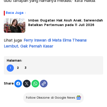
dulu tahapan yang namanya mediasi," kata Halida.
Baca Juga :
Imbas Gugatan Hak Asuh Anak, Sarwendah
Batalkan Pertemuan pada 11 Juli 2026
Lihat juga:
Ferry Irawan di Mata Elma Theana:
Lembut, Gak Pernah Kasar
Halaman:
1
2
3
Share
Follow Okezone di Google News