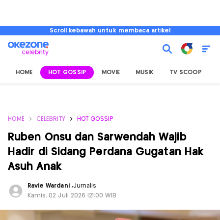
Scroll kebawah untuk membaca artikel
HOME
HOT GOSSIP
MOVIE
MUSIK
TV SCOOP
L
HOME
CELEBRITY
HOT GOSSIP
Ruben Onsu dan Sarwendah Wajib
Hadir di Sidang Perdana Gugatan Hak
Asuh Anak
Ravie Wardani
,
Jurnalis
Kamis, 02 Juli 2026 |21:00 WIB