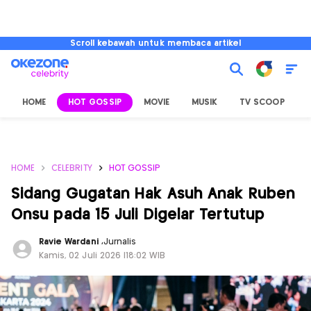
Scroll kebawah untuk membaca artikel
HOME
HOT GOSSIP
MOVIE
MUSIK
TV SCOOP
L
HOME
CELEBRITY
HOT GOSSIP
Sidang Gugatan Hak Asuh Anak Ruben
Onsu pada 15 Juli Digelar Tertutup
Ravie Wardani
,
Jurnalis
Kamis, 02 Juli 2026 |18:02 WIB