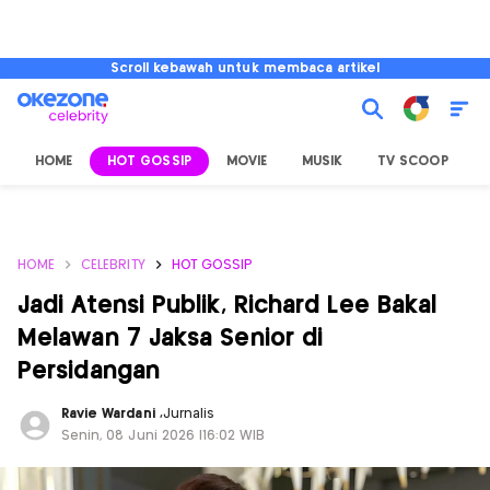
Scroll kebawah untuk membaca artikel
HOME
HOT GOSSIP
MOVIE
MUSIK
TV SCOOP
L
HOME
CELEBRITY
HOT GOSSIP
Jadi Atensi Publik, Richard Lee Bakal
Melawan 7 Jaksa Senior di
Persidangan
Ravie Wardani
,
Jurnalis
Senin, 08 Juni 2026 |16:02 WIB