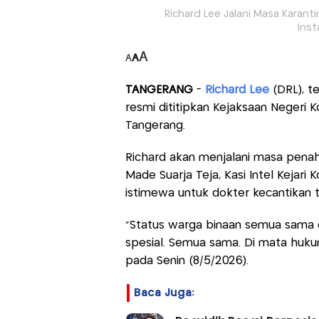
Richard Lee Jalani Masa Karan
Inst
A
A
A
TANGERANG
-
Richard Lee
(DRL), t
resmi dititipkan Kejaksaan Negeri 
Tangerang.
Richard akan menjalani masa pena
Made Suarja Teja, Kasi Intel Kejar
istimewa untuk dokter kecantikan 
"Status warga binaan semua sama d
spesial. Semua sama. Di mata huk
pada Senin (8/5/2026).
Baca Juga: