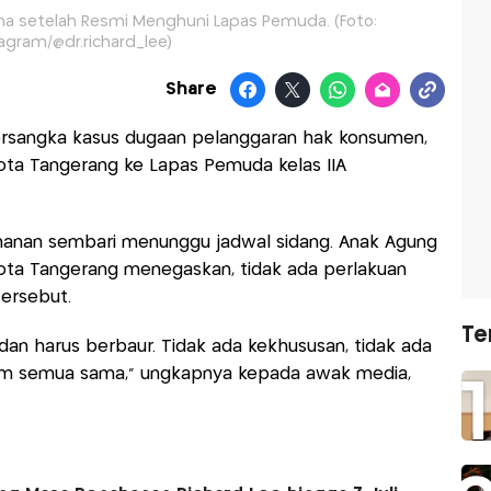
tina setelah Resmi Menghuni Lapas Pemuda. (Foto:
agram/@dr.richard_lee)
Share
ersangka kasus dugaan pelanggaran hak konsumen,
Kota Tangerang ke Lapas Pemuda kelas IIA
hanan sembari menunggu jadwal sidang. Anak Agung
i Kota Tangerang menegaskan, tidak ada perlakuan
tersebut.
Te
an harus berbaur. Tidak ada kekhususan, tidak ada
um semua sama," ungkapnya kepada awak media,