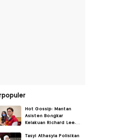
rpopuler
Hot Gossip: Mantan
Asisten Bongkar
Kelakuan Richard Lee,
Fangfang Polisikan Adik
Tasyi Athasyia Polisikan
Vicky Prasetyo