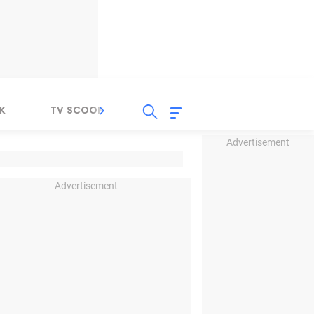
K
TV SCOOP
LIRIK
K-POP
IND
Advertisement
Advertisement