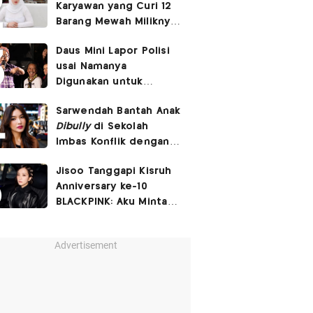
Karyawan yang Curi 12
Barang Mewah Miliknya
Senilai Rp570 Juta
Daus Mini Lapor Polisi
usai Namanya
Digunakan untuk
Menyebarkan Konten
Sarwendah Bantah Anak
SARA
Dibully
di Sekolah
Imbas Konflik dengan
Ruben Onsu
Jisoo Tanggapi Kisruh
Anniversary ke-10
BLACKPINK: Aku Minta
Maaf Bikin BLINK
Kecewa
Advertisement