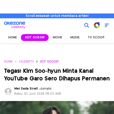
Scroll kebawah untuk membaca artikel
HOME
HOT GOSSIP
MOVIE
MUSIK
TV SCOOP
L
HOME
CELEBRITY
HOT GOSSIP
Tegas! Kim Soo-hyun Minta Kanal
YouTube Garo Sero Dihapus Permanen
Mei Sada Sirait
,
Jurnalis
Rabu, 03 Juni 2026 |16:03 WIB