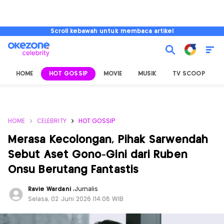
Scroll kebawah untuk membaca artikel
HOME
HOT GOSSIP
MOVIE
MUSIK
TV SCOOP
L
HOME
CELEBRITY
HOT GOSSIP
Merasa Kecolongan, Pihak Sarwendah
Sebut Aset Gono-Gini dari Ruben
Onsu Berutang Fantastis
Ravie Wardani
,
Jurnalis
Selasa, 02 Juni 2026 |14:08 WIB