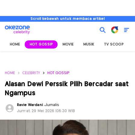
Scroll kebawah untuk membaca artikel
HOME
HOT GOSSIP
MOVIE
MUSIK
TV SCOOP
L
HOME
CELEBRITY
HOT GOSSIP
Alasan Dewi Perssik Pilih Bercadar saat
Ngampus
Ravie Wardani
,
Jurnalis
Jum'at, 29 Mei 2026 |08:30 WIB