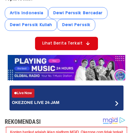
Artis Indonesia
Dewi Perssik Bercadar
Dewi Perssik Kuliah
Dewi Perssik
Lihat Berita Terkait
Live Now
OKEZONE LIVE 24 JAM