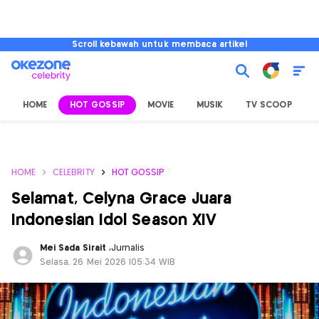
Scroll kebawah untuk membaca artikel
HOME
HOT GOSSIP
MOVIE
MUSIK
TV SCOOP
L
HOME
CELEBRITY
HOT GOSSIP
Selamat, Celyna Grace Juara
Indonesian Idol Season XIV
Mei Sada Sirait
,
Jurnalis
Selasa, 26 Mei 2026 |05:34 WIB