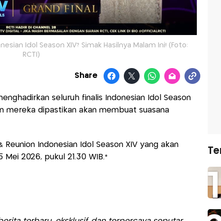
nesian Idol Season XIV? Simak Hasilnya Malam Ini! (Foto:
RCTI)
Share
enghadirkan seluruh finalis Indonesian Idol Season
an mereka dipastikan akan membuat suasana
 & Reunion Indonesian Idol Season XIV yang akan
Te
 Mei 2026, pukul 21.30 WIB.*