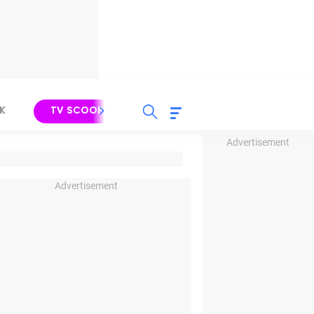
K
TV SCOOP
LIRIK
K-POP
IND
Advertisement
Advertisement