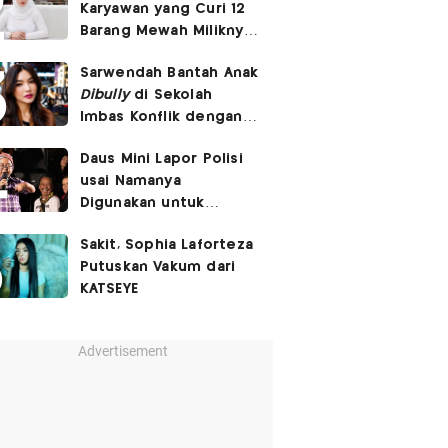
Karyawan yang Curi 12
Barang Mewah Miliknya
Senilai Rp570 Juta
Sarwendah Bantah Anak
Dibully
di Sekolah
Imbas Konflik dengan
Ruben Onsu
Daus Mini Lapor Polisi
usai Namanya
Digunakan untuk
Menyebarkan Konten
Sakit, Sophia Laforteza
SARA
Putuskan Vakum dari
KATSEYE
Advertisement