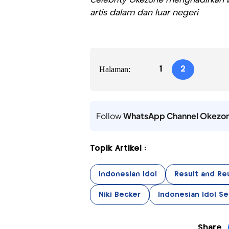
Celebrity Okezone menghadirkan be
artis dalam dan luar negeri
Halaman:
1
2
Follow
WhatsApp Channel Okezo
Topik Artikel :
Indonesian Idol
Result and Re
Niki Becker
Indonesian Idol Se
Share