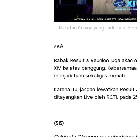
Niki atau Celyna yang Jadi Juara Indo
A
A
A
Babak Result & Reunion juga akan m
XIV ke atas panggung. Kebersama
menjadi haru sekaligus meriah.
Karena itu, jangan lewatkan Result
ditayangkan Live oleh RCTI, pada 25
(SIS)