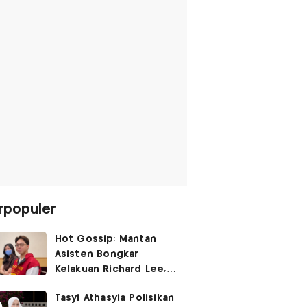
rpopuler
Hot Gossip: Mantan
Asisten Bongkar
Kelakuan Richard Lee,
Fangfang Polisikan Adik
Tasyi Athasyia Polisikan
Vicky Prasetyo