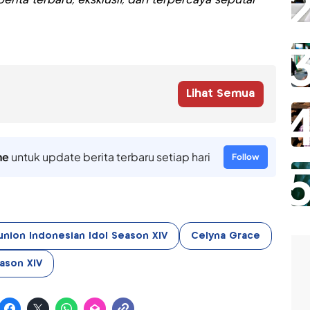
rita terbaru, eksklusif, dan terpercaya seputar
Lihat Semua
ne
untuk update berita terbaru setiap hari
Follow
union Indonesian Idol Season XIV
Celyna Grace
ason XIV