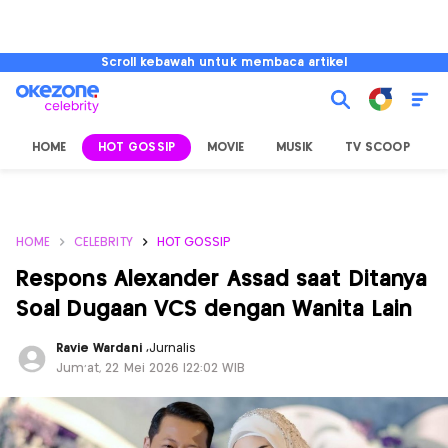
Scroll kebawah untuk membaca artikel
HOME
HOT GOSSIP
MOVIE
MUSIK
TV SCOOP
L
HOME
CELEBRITY
HOT GOSSIP
Respons Alexander Assad saat Ditanya
Soal Dugaan VCS dengan Wanita Lain
Ravie Wardani
,
Jurnalis
Jum'at, 22 Mei 2026 |22:02 WIB