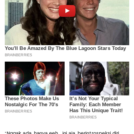
"Nggak ada, hanya eeh... ini aja, berintrospeksi diri