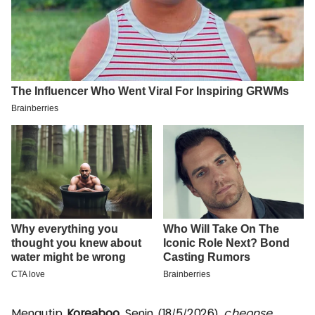
Mengutip
Koreaboo
, Senin (18/5/2026),
cheonse