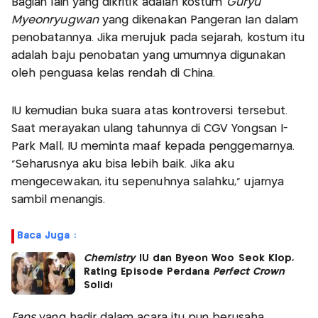
Bagian lain yang dikritik adalah kostum
Guryu
Myeonryugwan
yang dikenakan Pangeran Ian dalam
penobatannya. Jika merujuk pada sejarah, kostum itu
adalah baju penobatan yang umumnya digunakan
oleh penguasa kelas rendah di China.
IU kemudian buka suara atas kontroversi tersebut.
Saat merayakan ulang tahunnya di CGV Yongsan I-
Park Mall, IU meminta maaf kepada penggemarnya.
“Seharusnya aku bisa lebih baik. Jika aku
mengecewakan, itu sepenuhnya salahku,” ujarnya
sambil menangis.
Baca Juga :
Chemistry
IU dan Byeon Woo Seok Klop,
Rating Episode Perdana
Perfect Crown
Solid!
Fans
yang hadir dalam acara itu pun berusaha