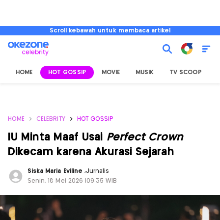
Scroll kebawah untuk membaca artikel
HOME
HOT GOSSIP
MOVIE
MUSIK
TV SCOOP
L
HOME
CELEBRITY
HOT GOSSIP
IU Minta Maaf Usai
Perfect Crown
Dikecam karena Akurasi Sejarah
Siska Maria Eviline
,
Jurnalis
Senin, 18 Mei 2026 |09:35 WIB