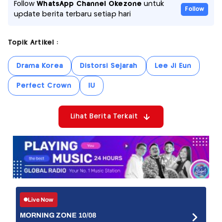
Follow
WhatsApp Channel Okezone
untuk
Follow
update berita terbaru setiap hari
Topik Artikel :
Drama Korea
Distorsi Sejarah
Lee Ji Eun
Perfect Crown
IU
Lihat Berita Terkait
Live Now
MORNING ZONE 10/08