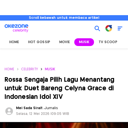
Scroll kebawah untuk membaca artikel
HOME
HOT GOSSIP
MOVIE
MUSIK
TV SCOOP
L
HOME
CELEBRITY
MUSIK
Rossa Sengaja Pilih Lagu Menantang
untuk Duet Bareng Celyna Grace di
Indonesian Idol XIV
Mei Sada Sirait
,
Jurnalis
Selasa, 12 Mei 2026 |09:05 WIB