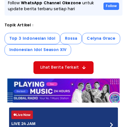
Follow
WhatsApp Channel Okezone
untuk
Follow
update berita terbaru setiap hari
Topik Artikel :
Top 3 Indonesian Idol
Rossa
Celyna Grace
Indonesian Idol Season XIV
Lihat Berita Terkait
Live Now
LIVE 24 JAM