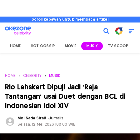
Scroll kebawah untuk membaca artikel
HOME
HOT GOSSIP
MOVIE
MUSIK
TV SCOOP
L
HOME
CELEBRITY
MUSIK
Rio Lahskart Dipuji Jadi ‘Raja
Tantangan’ usai Duet dengan BCL di
Indonesian Idol XIV
Mei Sada Sirait
,
Jurnalis
Selasa, 12 Mei 2026 |08:00 WIB