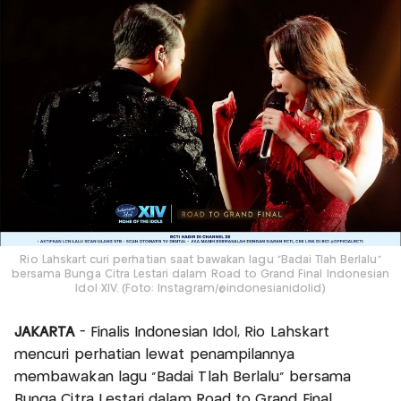
Rio Lahskart curi perhatian saat bawakan lagu "Badai Tlah Berlalu"
bersama Bunga Citra Lestari dalam Road to Grand Final Indonesian
Idol XIV. (Foto: Instagram/@indonesianidolid)
JAKARTA
- Finalis Indonesian Idol, Rio Lahskart
mencuri perhatian lewat penampilannya
membawakan lagu “Badai Tlah Berlalu” bersama
Bunga Citra Lestari dalam Road to Grand Final