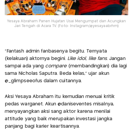
Yesaya Abraham Panen Hujatan Usai Mengumpat dan Acungkan
Jari Tengah di Acara TV. (Foto: Instagram/@yesayaabrhm)
“Fantash admin fanbasenya begitu. Ternyata
(kelakuan) aktornya begini.
Like idol, like fans
. Jangan
sampai ada yang
compare
(membandingkan) dia lagi
sama Nicholas Saputra. Beda kelas,” ujar akun
@_glimpseeofus dalam cuitannya.
Aksi Yesaya Abraham itu kemudian menuai kritik
pedas warganet. Akun @daniseventes misalnya,
menyayangkan aksi sang aktor karena menilai
attitude yang baik merupakan investasi jangka
panjang bagi karier keartisannya.