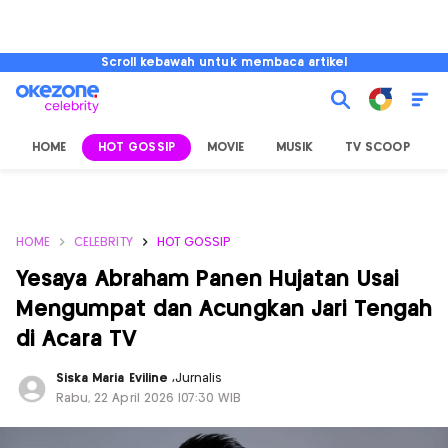
Scroll kebawah untuk membaca artikel
HOME
HOT GOSSIP
MOVIE
MUSIK
TV SCOOP
L
HOME
CELEBRITY
HOT GOSSIP
Yesaya Abraham Panen Hujatan Usai
Mengumpat dan Acungkan Jari Tengah
di Acara TV
Siska Maria Eviline
,
Jurnalis
Rabu, 22 April 2026 |07:30 WIB