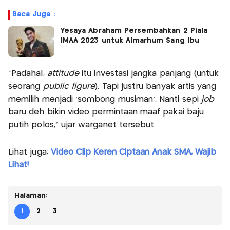
Baca Juga :
Yesaya Abraham Persembahkan 2 Piala
IMAA 2023 untuk Almarhum Sang Ibu
“Padahal,
attitude
itu investasi jangka panjang (untuk
seorang
public figure
). Tapi justru banyak artis yang
memilih menjadi ‘sombong musiman'. Nanti sepi
job
baru deh bikin video permintaan maaf pakai baju
putih polos,” ujar warganet tersebut.
Lihat juga:
Video Clip Keren Ciptaan Anak SMA, Wajib
Lihat!
Halaman:
1
2
3