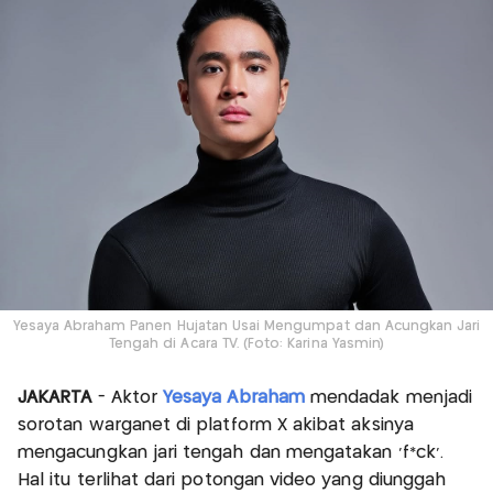
Yesaya Abraham Panen Hujatan Usai Mengumpat dan Acungkan Jari
Tengah di Acara TV. (Foto: Karina Yasmin)
JAKARTA
- Aktor
Yesaya Abraham
mendadak menjadi
sorotan warganet di platform X akibat aksinya
mengacungkan jari tengah dan mengatakan ‘f*ck’.
Hal itu terlihat dari potongan video yang diunggah