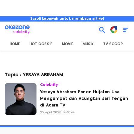
Scroll kebawah untuk membaca artikel
HOME
HOT GOSSIP
MOVIE
MUSIK
TV SCOOP
L
Topic : YESAYA ABRAHAM
Celebrity
Yesaya Abraham Panen Hujatan Usai
Mengumpat dan Acungkan Jari Tengah
di Acara TV
22 April 2026 14:30:44