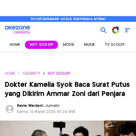
Scroll kebawah untuk membaca artikel
HOME
HOT GOSSIP
MOVIE
MUSIK
TV SCOOP
L
HOME
CELEBRITY
HOT GOSSIP
Dokter Kamelia Syok Baca Surat Putus
yang Dikirim Ammar Zoni dari Penjara
Ravie Wardani
,
Jurnalis
Kamis, 12 Maret 2026 |14:34 WIB