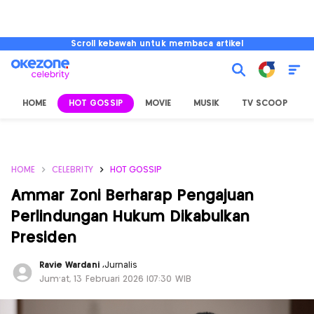
Scroll kebawah untuk membaca artikel
HOME
HOT GOSSIP
MOVIE
MUSIK
TV SCOOP
L
HOME
CELEBRITY
HOT GOSSIP
Ammar Zoni Berharap Pengajuan
Perlindungan Hukum Dikabulkan
Presiden
Ravie Wardani
,
Jurnalis
Jum'at, 13 Februari 2026 |07:30 WIB